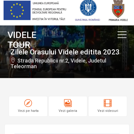
VIDELE
TOUR
Festivaluri
Zilele Orasului Videle editita 2023
Strada Republicii nr.2, Videle, Judetul
Teleorman
Vezi pe harta
Vezi galeria
Vezi videouri