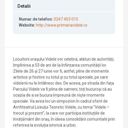
Detalii
Numar de telefon:
0247 453 015
Website:
http://www.primariavidele.ro
Locuitorii orașului Videle vor celebra, alături de autorități,
împlinirea a 53 de ani de la înființarea comunității lor.
Zilele de 26 și 27 iunie vor fi, astfel, pline de momente
artistice și festive cu totul și cu totul speciale, pe care
videlenii nu le întâlnesc des. De aceea, pe strada din fața
Parcului Videle va fi plina de oameni, toți bucuroși că au
ocazia de a se bucura împreună de niște momente
speciale. Va avea loc un simpozion în cadrul oferit de
Amfiteatrul Liceului Teoretic Videle, cu tema “Videle –
trecut și prezent”, la care vor participa instituțiile de
învățământ din oraș, în ideea consolidării comunitatii prin
referirea la evoluția istorică a urbei.