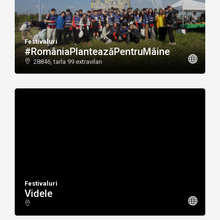
Festivaluri
#RomâniaPlanteazăPentruMâine
28846, tarla 99 extravilan
Festivaluri
Videle