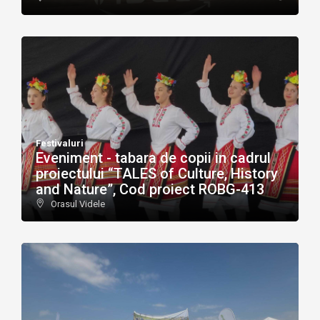
Festivaluri
Eveniment - tabara de copii in cadrul
proiectului “TALES of Culture, History
and Nature”, Cod proiect ROBG-413
Orasul Videle