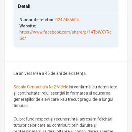
Detalii
Numar de telefon:
0247455604
Website:
https://www.facebook.com/share/p/14TpWXYRc
Sd/
La aniversarea a 45 de ani de existență,
Scoala Gimnaziala Nr.2 Videle
își confirmă, cu demnitate
și continuitate, rolul esențial în formarea și educarea
generațiilor de elevi care i-au trecut pragul de-a lungul
timpului.
Cu profund respect și recunoștință, adresăm felicitări
tuturor celor care au contribuit, prin dăruire și
profesionalism, la dezvoltarea și consolidarea acestei